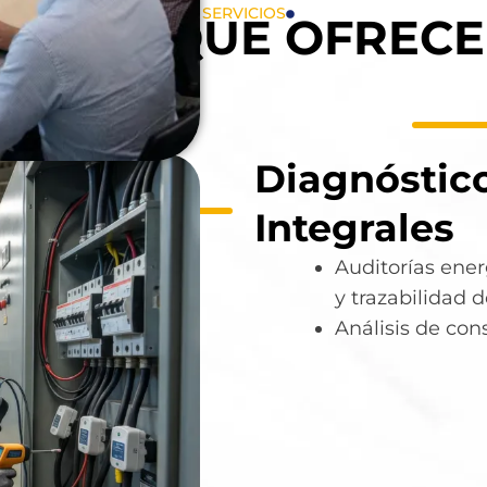
SERVICIOS
VICIOS QUE OFREC
Diagnóstic
Integrales
Auditorías ene
y trazabilidad 
Análisis de co