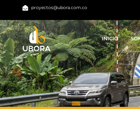
Ir
proyectos@ubora.com.co
al
contenido
INICIO
SO