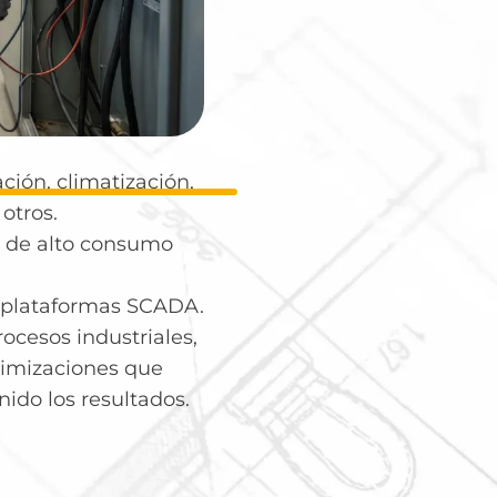
ión de
a
ión, climatización,
 otros.
s de alto consumo
 plataformas SCADA.
rocesos industriales,
timizaciones que
ido los resultados.